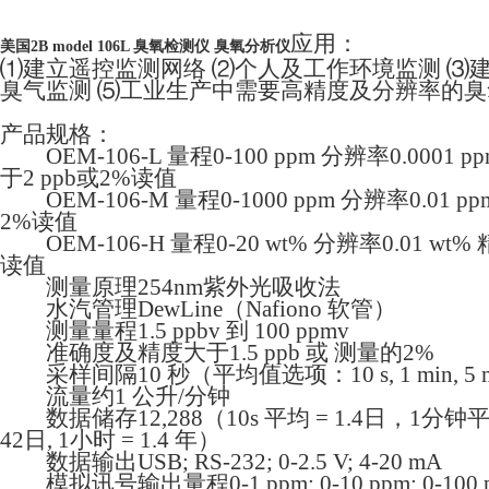
应用：
美国2B model 106L 臭氧检测仪 臭氧分析仪
⑴建立遥控监测网络 ⑵个人及工作环境监测 ⑶
臭气监测 ⑸工业生产中需要高精度及分辨率的臭
产品规格：
OEM-106-L 量程0-100 ppm 分辨率0.0001 p
于2 ppb或2%读值
OEM-106-M 量程0-1000 ppm 分辨率0.01 p
2%读值
OEM-106-H 量程0-20 wt% 分辨率0.01 wt%
读值
测量原理254nm紫外光吸收法
水汽管理DewLine（Nafiono 软管）
测量量程1.5 ppbv 到 100 ppmv
准确度及精度大于1.5 ppb 或 测量的2%
采样间隔10 秒（平均值选项：10 s, 1 min, 5 min
流量约1 公升/分钟
数据储存12,288（10s 平均 = 1.4日，1分钟平均
42日, 1小时 = 1.4 年）
数据输出USB; RS-232; 0-2.5 V; 4-20 mA
模拟讯号输出量程0-1 ppm; 0-10 ppm; 0-100