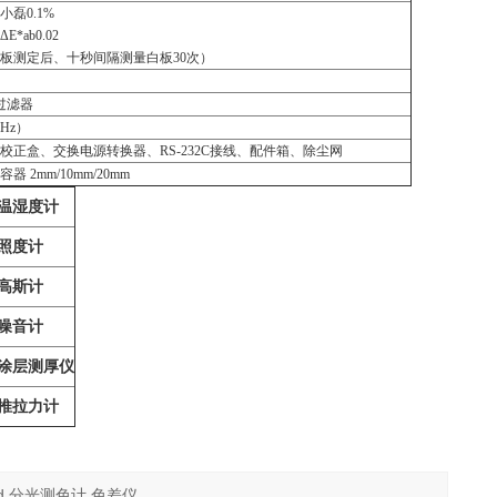
磊0.1%
ab0.02
板测定后、十秒间隔测量白板30次）
m过滤器
0Hz）
校正盒、交换电源转换器、RS-232C接线、配件箱、除尘网
2mm/10mm/20mm
温湿度计
照度计
高斯计
噪音计
涂层测厚仪
推拉力计