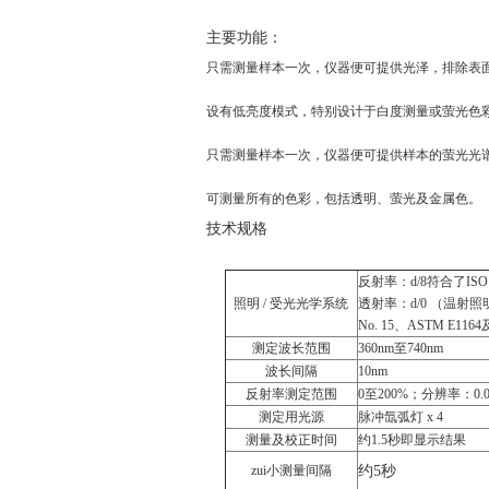
主要功能：
只需测量样本一次，仪器便可提供光泽，排除表
设有低亮度模式，特别设计于白度测量或萤光色
只需测量样本一次，仪器便可提供样本的萤光光
可测量所有的色彩，包括透明、萤光及金属色。
技术规格
反射率：d/8符合了ISO 7
照明 / 受光光学系统
透射率：d/0 （温射照
No. 15、ASTM E11
测定波长范围
360nm至740nm
波长间隔
10nm
反射率测定范围
0至200%；分辨率：0.0
测定用光源
脉冲氙弧灯 x 4
测量及校正时间
约1.5秒即显示结果
zui小测量间隔
约5秒