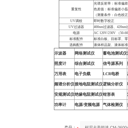
光谱反射率：标准偏差小
重复性
色差值：标准偏差小磊ΔE*
（测量条件：白色校正
UV调校
即时数字校正
UV过滤器
400nm过滤器、420n
电源
AC 120V/230V （50-6
标准配件
标准白板、目标罩、零
选购配件
液体样品架、液体标准容器 
示波器
网络测试仪
蓄电池测试仪
照度计
综合测试仪
信号源系列
万用表
电子负载
LCR电桥
频谱分析仪
接地电阻测试仪
逻辑分析仪
安规测试仪
绝缘电阻测试仪
钳形表
功率计
电源/变频电源
气体检测仪
产品：