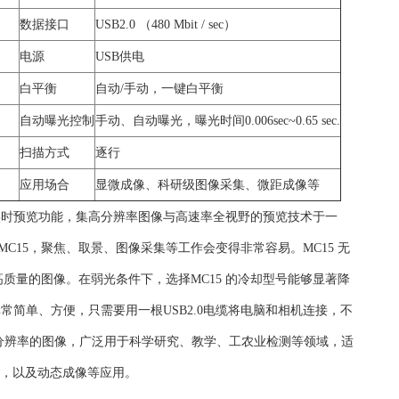
数据接口
USB2.0 （480 Mbit / sec）
电源
USB供电
白平衡
自动/手动，一键白平衡
自动曝光控制
手动、自动曝光，曝光时间0.006sec~0.65 sec.
扫描方式
逐行
应用场合
显微成像、科研级图像采集、微距成像等
有实时预览功能，集高分辨率图像与高速率全视野的预览技术于一
C15，聚焦、取景、图像采集等工作会变得非常容易。MC15 无
质量的图像。在弱光条件下，选择MC15 的冷却型号能够显著降
非常简单、方便，只需要用一根USB2.0电缆将电脑和相机连接，不
集高分辨率的图像，广泛用于科学研究、教学、工农业检测等领域，适
察，以及动态成像等应用。