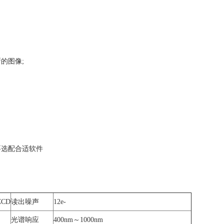
的图像;
要选配合适软件
CCD
读出噪声
12e-
光谱响应
400nm～1000nm