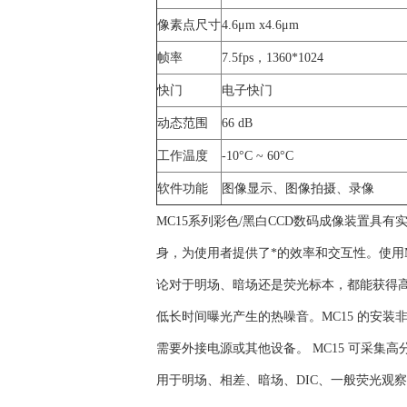
像素点尺寸
4.6μm x4.6μm
帧率
7.5fps，1360*1024
快门
电子快门
动态范围
66 dB
工作温度
-10°C ~ 60°C
软件功能
图像显示、图像拍摄、录像
MC15系列彩色/黑白CCD数码成像装置具
身，为使用者提供了*的效率和交互性。使用M
论对于明场、暗场还是荧光标本，都能获得高
低长时间曝光产生的热噪音。MC15 的安装
需要外接电源或其他设备。 MC15 可采
用于明场、相差、暗场、DIC、一般荧光观