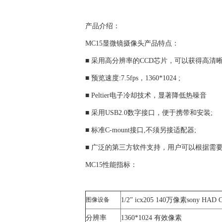
产品介绍：
MC15显微镜摄像头产品特点：
■ 采用高分辨率的CCD芯片，可以获得高清晰
■ 预览速度:7.5fps，1360*1024 ;
■ Peltier电子冷却技术，显著降低热噪音
■ 采用USB2.0数字接口，便于携带和安装;
■ 标准C-mount接口,不须另接适配器;
■ 广泛的第三方软件支持，用户可以根据需
MC15性能指标：
图像设备
1/2” icx205 140万像素sony HAD 
分辨率
1360*1024 有效像素