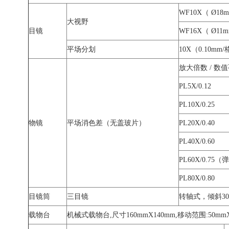
WF10X（ Ø18
大视野
目镜
WF16X（ Ø11
平场分划
10X（0.10mm
放大倍数 / 数
PL5X/0.12
PL10X/0.25
物镜
平场消色差（无盖玻片）
PL20X/0.40
PL40X/0.60
PL60X/0.75
PL80X/0.80
目镜筒
三目镜
转轴式，倾斜3
载物台
机械式载物台,尺寸160mmX140mm,移动范围:50mmX