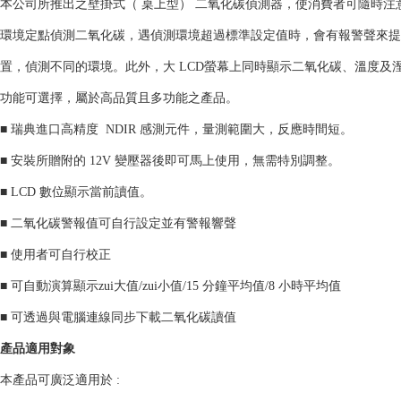
本公司所推出之壁掛式（ 桌上型） 二氧化碳偵測器，使消費者可隨時
環境定點偵測二氧化碳，遇偵測環境超過標準設定值時，會有報警聲來提
置，偵測不同的環境。此外，大 LCD螢幕上同時顯示二氧化碳、溫度及溼
功能可選擇，屬於高品質且多功能之產品。
■ 瑞典進口高精度 NDIR 感測元件，量測範圍大，反應時間短。
■ 安裝所贈附的 12V 變壓器後即可馬上使用，無需特別調整。
■ LCD 數位顯示當前讀值。
■ 二氧化碳警報值可自行設定並有警報響聲
■ 使用者可自行校正
■ 可自動演算顯示zui大值/zui小值/15 分鐘平均值/8 小時平均值
■ 可透過與電腦連線同步下載二氧化碳讀值
產品適用對象
本產品可廣泛適用於 :