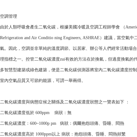
空調管理
由於人類呼吸會產生二氧化碳，根據美國冷暖及空調工程師學會 （America Societ
Refrigeration and Air Conditio ning Engineers, ASHRAE）建議
氣。因此，空調並非單純的溫度調節。以居家、辦公等人們經常活動場合
理指標之一。控管二氧化碳濃度zui有效的方法在於換氣，但過度換氣的
多智慧型建築或綠色建築，便是二氧化碳偵測器將室內二氧化碳濃度控制在1,
室內空氣品質又可節約能源，可謂一舉兩得。
二氧化碳濃度與病態症候之關係及二氧化碳濃度狀態之一覽表如下 ：
二氧化碳濃度低於 600ppm 病狀：無
二氧化碳濃度：600~1000p pm 病狀：偶爾抱怨頭痛、昏睡、悶熱
二氧化碳濃度高於 1000ppm以上 病狀：抱怨頭痛、昏睡、悶熱頻繁