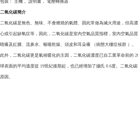
包裝： 主機， 說明書， 電壓轉換器
二氧化碳簡介
二氧化碳是無色、無味、不會燃燒的氣體、因此常做為滅火用途，但高濃
心或引起缺氧症等，因此，二氧化碳是室內空氣品質指標，室內空氣品質
睛癢及紅腫、流鼻水、喉嚨乾燥、頭皮和耳朵癢 （病態大樓症候群 ）。
此外，二氧化碳更是氣候暖化的主因，二氧化碳濃度已自工業革命前的 280ppm
球表面的平均溫度從 19世紀後期起，也已經增加了攝氏 0.6度。二氧
原因。