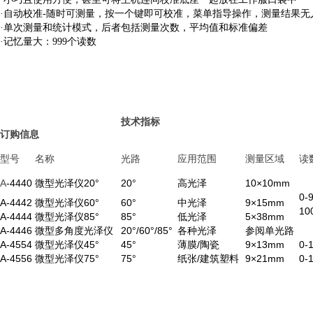
·自动校准-随时可测量，按一个键即可校准，菜单指导操作，测量结果无
·单次测量和统计模式，后者包括测量次数，平均值和标准偏差
·记忆量大：999个读数
技术指标
订购信息
型号
名称
光路
应用范围
测量区域
读
A
-4440
微型光泽仪20°
20°
高光泽
10×10mm
0-
A-4442
微型光泽仪60°
60°
中光泽
9×15mm
10
A-4444
微型光泽仪85°
85°
低光泽
5×38mm
A-4446
微型多角度光泽仪
20°/60°/85°
各种光泽
参阅单光路
A-4554
微型光泽仪45°
45°
薄膜/陶瓷
9×13mm
0-
A-4556
微型光泽仪75°
75°
纸张/建筑塑料
9×21mm
0-