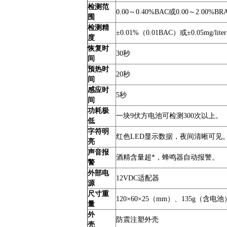
检测范
0.00～0.40%BAC或0.00～2.00%BR
围
检测精
±0.01%（0.01BAC）或±0.05mg/lite
度
恢复时
30秒
间
预热时
20秒
间
感应时
5秒
间
功耗极
一块9伏方电池可检测300次以上。
低
字符明
红色LED显示数据，夜间清晰可见
亮
声音报
酒精含量超*，蜂鸣器自动报警。
警
外部电
12VDC适配器
源
尺寸重
120×60×25（mm）、135g（含电池
量
外
防震注塑外壳
壳