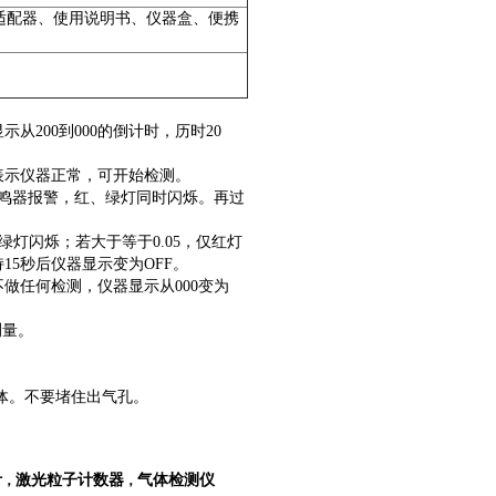
C适配器、使用说明书、仪器盒、便携
200到000的倒计时，历时20
表示仪器正常，可开始检测。
蜂鸣器报警，红、绿灯同时闪烁。再过
仅绿灯闪烁；若大于等于0.05，仅红灯
5秒后仪器显示变为OFF。
做任何检测，仪器显示从000变为
测量。
体。不要堵住出气孔。
计
激光粒子计数器
气体检测仪
，
，