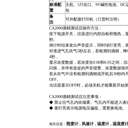
标准配
主机、5只吹口、9V碱性电池、D
置
包
备
可外配接打印机（订货时注明）
注
CA2000酒精测试仪操作方法：
按下电源开关，仪器进行内部自检和预热，显示从
秒。
倒计时结束发出声音提示，同时绿灯变亮，
对准进气孔吹气5秒左右，若检测到酒精，
4秒，
显示浓度数据，若浓度在0.00和0.05之间，
闪烁，并伴有急促的声音报警。浓度数据保持1
若从吹气中没有检测到酒精或开机后30秒内不
OFF。
当仪器显示OFF时，必须关机才能重新开始
CA2000酒精测试仪注意事项：
◆ 禁止往气孔内吹烟雾。气孔内不能进入液
◆ 黄灯亮表示电源电压偏低，需更换电池。
照度计
风速计
温度计
温湿度
相关仪器
：
，
，
，