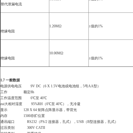
替代泄漏电流
1.20MΩ
±
值的
1%
绝缘电阻
10.00MΩ
绝缘电阻
±
值的
1%
1.7
一般数据
电源供电电压
9V DC
（
6 X 1.5V
电池或电池组，
5
号
AA
型）
工作
额定
8h
工作温度范围
0
℃
至
40
℃
zui大相对湿度
95%RH
（
0
℃
至
40
℃
），无冷凝
显示
128 X 64
矩阵点阵显示器，带背光
内存
1500
存贮位置
通讯端口
RS232
（
PS/2
连接器，孔式），
USB
（
B
型连接器，孔式）
过压类别
300V CATII