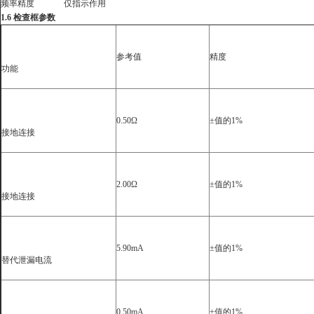
频率精度
仅指示作用
1.6
检查框参数
参考值
精度
功能
0.50Ω
±
值的
1%
接地连接
2.00Ω
±
值的
1%
接地连接
5.90mA
±
值的
1%
替代泄漏电流
0.50mA
±
值的
1%