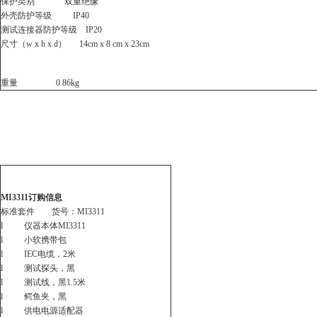
保护类别
双重绝缘
外壳防护等级
IP40
测试连接器防护等级
IP20
尺寸（
w x h x d
）
14cm x 8 cm x 23cm
重量
0.86kg
MI3311
订购信息
标准套件
货号：
MI3311
l
仪器本体
MI3311
l
小软携带包
l IEC
电缆，
2
米
l
测试探头，黑
l
测试线，黑
1.5
米
l
鳄鱼夹，黑
l
供电电源适配器