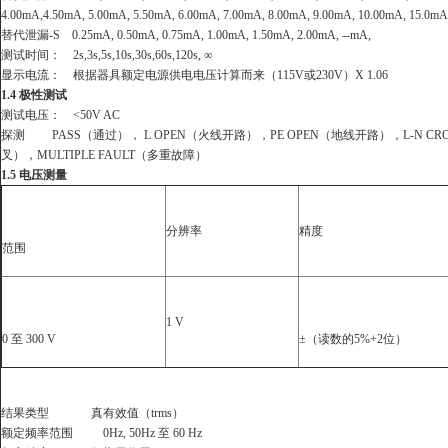
4.00mA,4.50mA, 5.00mA, 5.50mA, 6.00mA, 7.00mA, 8.00mA, 9.00mA, 10.00mA, 15.0mA
替代泄漏
-S 0.25mA, 0.50mA, 0.75mA, 1.00mA, 1.50mA, 2.00mA, --mA,
测试时间：
2s,3s,5s,10s,30s,60s,120s, ∞
显示电流：
根据器具额定电源供电电压计算而来（
115V
或
230V
）
X 1.06
1.4
极性测试
测试电压：
<50V AC
探测
PASS
（通过），
L OPEN
（火线开路），
PE OPEN
（地线开路），
L-N CR
叉），
MULTIPLE FAULT
（多重故障）
1.5
电压测量
分辨率
精度
范围
1 V
0
至
300 V
±
（读数的
5%+2
位）
结果类型
真有效值（
trms
）
额定频率范围
0Hz, 50Hz
至
60 Hz