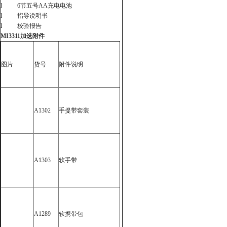
l 6
节五号
AA
充电电池
l
指导说明书
l
校验报告
MI3311
加选附件
图片
货号
附件说明
A1302
手提带套装
A1303
软手带
A1289
软携带包