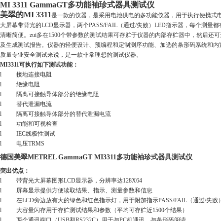
MI 3311 GammaGT多功能袖珍式器具测试仪
美翠的MI 3311
是一款的仪器，是采用电池供电的多功能仪器，用于执行便携式
大屏幕带背光的
LCD
显示器，两个
PASS/FAIL
（通过
/
失败）
LED
指示器，每个测量都
清晰简便。zui多在
1500
个带参数的测试结果可存贮于仪器的内部存贮器中，然后还可
及生成测试报告。仪器的轻便设计、预编程和定制测序功能、加选的条形码系统和内
质量专业安全测试来说，是一款非常理想的测试仪器。
MI3311
可执行如下测试功能：
l
接地连接电阻
l
绝缘电阻
l
隔离可接触导体部分的绝缘电阻
l
替代泄漏电流
l
隔离可接触导体部分的替代泄漏电流
l
功能和可视检查
l IEC
线极性测试
l
电压
TRMS
德国美翠METREL GammaGT MI3311多功能袖珍式器具测试仪
突出优点：
l
带背光大屏幕图形
LCD
显示器，分辨率达
128X64
l
屏幕显示提供方便读取结果、指示、测量参数和信息
l
在
LCD
旁边放有大的绿色和红色指示灯，用于附加指示
PASS/FAIL
（通过
/
失败
l
大容量闪存用于存贮测试结果和参数（平均可存贮近
1500
个结果）
l
两个通讯端口（
USB
和
RS232C
）用于与
PC
机通讯、与条形码阅读。