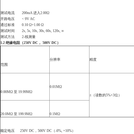
测试电流
200mA
进入
2.00Ω
开路电压
< 9V AC
通过标准
0.10 Ω+1.00 Ω
测试时间
2s, 5s, 10s, 30s, 60s, 120s, ∞
测试方法
2-
线测量
1.2
绝缘电阻（
250V DC
，
500V DC
）
分辨率
精度
范围
0.01MΩ
0.00MΩ
至
19.99MΩ
±
（读数的
5%+3
位）
20.0MΩ
至
199.9MΩ
0.1MΩ
额定电压
250V DC
，
500V DC
（
-0%, +10%
）