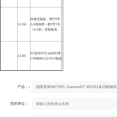
快速充电器，用于
8
节
A1160
AA
电池带一套
6
节
5
号
（
AA
型）充电电池，
PC
软件
PATLinkPRO
带
A1305
USB
和
RS232-PS/2
电缆
产品：
您的单位：