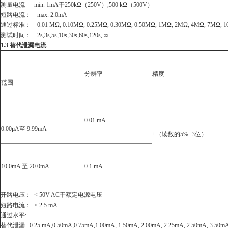
测量电流
min. 1mA
于
250kΩ（250V）,500 kΩ（500V）
短路电流：
max. 2.0mA
通过标准：
0.01 MΩ, 0.10MΩ, 0.25MΩ, 0.30MΩ, 0.50MΩ, 1MΩ, 2MΩ, 4MΩ, 7MΩ, 1
测试时间：
2s,3s,5s,10s,30s,60s,120s, ∞
1.3
替代泄漏电流
分辨率
精度
范围
0.01 mA
0.00μA
至
9.99mA
±
（读数的
5%+3
位）
10.0mA
至
20.0mA
0.1 mA
开路电压：
< 50V AC
于额定电源电压
短路电流：
< 2.5 mA
通过水平
:
替代泄漏
0.25 mA,0.50mA,0.75mA,1.00mA, 1.50mA, 2.00mA, 2.25mA, 2.50mA, 3.50m