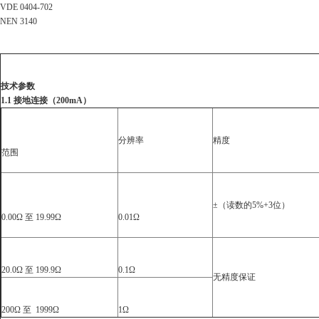
VDE 0404-702
NEN 3140
技术参数
1.1
接地连接（
200mA
）
分辨率
精度
范围
±
（读数的
5%+3
位）
0.00Ω
至
19.99Ω
0.01Ω
20.0Ω
至
199.9Ω
0.1Ω
无精度保证
200Ω
至
1999Ω
1Ω