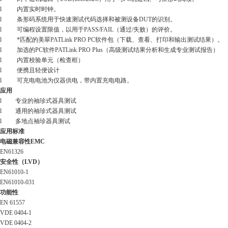
l
内置实时时钟。
l
条形码系统用于快速测试代码选择和被测设备
DUT
的识别。
l
可编程设置限值，以用于
PASS/FAIL
（通过
/
失败）的评价。
l
*匹配的美翠
PATLink PRO PC
软件包（下载、查看、打印和输出测试结果）。
l
加选的
PC
软件
PATLink PRO Plus
（高级测试结果分析和生成专业测试报告）
l
内置校验单元（检查框）
l
便携且轻便设计
l
可充电电池为仪器供电，带内置充电电路。
应用
l
专业的袖珍式器具测试
l
通用的袖珍式器具测试
l
多地点袖珍器具测试
应用标准
电磁兼容性
EMC
EN61326
安全性（
LVD
）
EN61010-1
EN61010-031
功能性
EN 61557
VDE 0404-1
VDE 0404-2