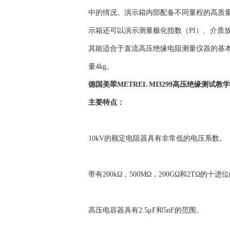
中的情况。演示箱内部配备不同量程的高质
示箱还可以演示测量极化指数（PI）、介质
其能适合于直流高压绝缘电阻测量仪器的基本校验。
量4kg。
德国美翠METREL MI3299高压绝缘测试教
主要特点：
10kV的额定电阻器具有非常低的电压系数。
带有200kΩ，500MΩ，200GΩ和2TΩ的十
高压电容器具有2.5μF和5nF的范围。