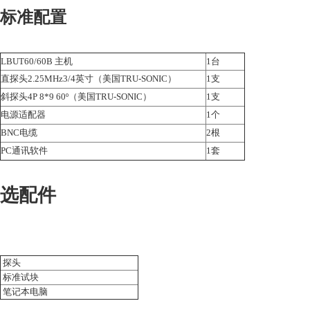
标准配置
LBUT60/60B 主机
1台
直探头2.25MHz3/4英寸（美国TRU-SONIC）
1支
斜探头4P 8*9 60º（美国TRU-SONIC）
1支
电源适配器
1个
BNC电缆
2根
PC通讯软件
1套
选配件
探头
标准试块
笔记本电脑