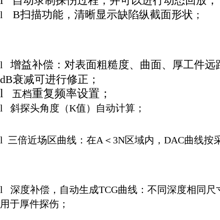
l
自动录制探伤过程，并可以进行动态回放
；
B扫描功能，清晰显示缺陷纵截面形状
l
；
增益补偿：对表面粗糙度、曲面、厚工件远
l
dB衰减可进行修正；
l
重复频率设置；
五档
l
斜探头角度（
K
值）自动计算
；
l
三倍近场区曲线：在A＜3N区域内，DAC曲线按
l
深度补偿，自动生成TCG曲线：不同深度相同尺
用于厚件探伤
；