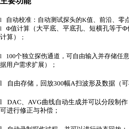
主要功能
自动校准：自动测试探头的K值、前沿、零
l
Φ值计算
（
大平底、平底孔、短横孔等于Φ
l
计算
）
；
100个独立探伤通道，可自由输入并存储任
l
据用户需求扩展）；
l
自由存储，回放300幅A扫波形及数据（
l
DAC、AVG曲线自动生成并可以分段制
可进行修正与补偿；