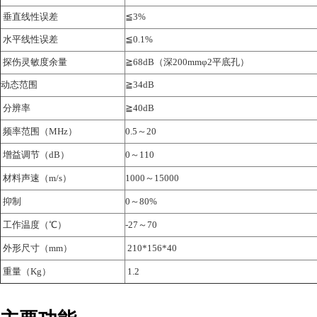
垂直线性误差
≦3%
水平线性误差
≦0.1%
探伤灵敏度余量
≧68dB（深200mmφ2平底孔）
动态范围
≧34dB
分辨率
≧40dB
频率范围（MHz）
0.5～20
增益调节（dB）
0～110
材料声速（m/s）
1000～15000
抑制
0～80%
工作温度（℃）
-27～70
外形尺寸（mm）
210*156*40
重量（Kg）
1.2