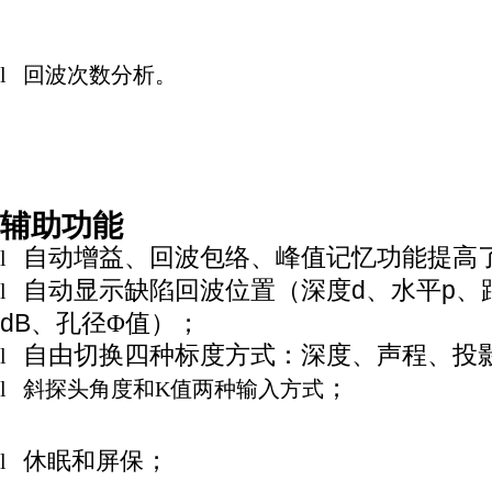
l
回波次数分析。
辅助功能
自动增益、回波包络、峰值记忆功能提高
l
自动显示缺陷回波位置
（
深度
d
、水平
p
、
l
dB
、孔径Φ值
）
；
自由切换四种标度方式：深度、声程、投
l
；
l
斜探头
角度和
K
值两种输入方式
休眠和屏保
；
l