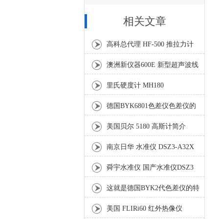
相关文章
高科总代理 HF-500 推拉力计
澳洲新仪器600E 新型超声波线
缆测高仪
里氏硬度计 MH180
德国BYK6801色差仪色差仪的
特点有哪些？
美国贝尔 5180 高斯计简介
南京日华 水准仪 DSZ3-A32X
舜宇水准仪 国产水准仪DSZ3
这就是德国BYK2代色差仪的特
点还不来看看！
美国 FLIRi60 红外热像仪