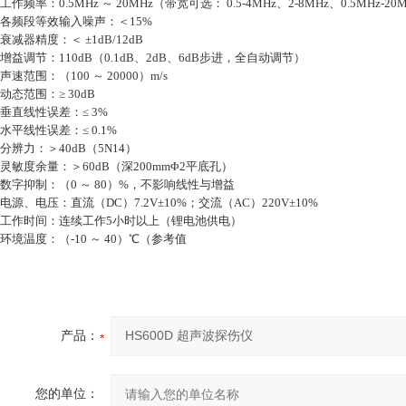
工作频率：0.5MHz ～ 20MHz（带宽可选： 0.5-4MHz、2-8MHz、0.5MHz-20
各频段等效输入噪声：＜15%
衰减器精度：＜ ±1dB/12dB
增益调节：110dB（0.1dB、2dB、6dB步进，全自动调节）
声速范围：（100 ～ 20000）m/s
动态范围：≥ 30dB
垂直线性误差：≤ 3%
水平线性误差：≤ 0.1%
分辨力：＞40dB（5N14）
灵敏度余量：＞60dB（深200mmΦ2平底孔）
数字抑制：（0 ～ 80）%，不影响线性与增益
电源、电压：直流（DC）7.2V±10%；交流（AC）220V±10%
工作时间：连续工作5小时以上（锂电池供电）
环境温度：（-10 ～ 40）℃（参考值
产品：
您的单位：