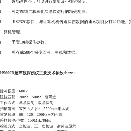
l 近场盲区小，可以进行薄板及小径管探伤。
l 可对腐蚀层和氧化层厚度进行的精确测量。
l RS232C接口，与计算机机传送探伤数据的通讯功能及打印功能。
算机管理。
l 予置10组探伤参数。
l 可存储500个探伤回波、曲线和数据。
H
S600D超声波探伤仪主要技术参数rbezz：
脉冲强度：600V
阻抗匹配：200Ω、500Ω二档可选
工作方式：单晶探伤、双晶探伤
扫描范围：零界面入射～ 5500mm钢纵波
重复频率：60、120、200Hz三档可选
采样频率/位数：150MHz/8bits
检波方式：全检波、正、负检波、射频波显示