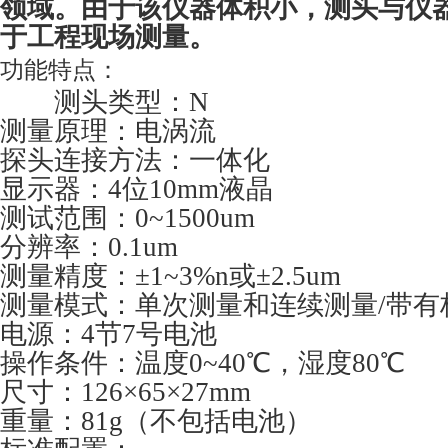
领域。由于该仪器体积小，测头与仪
于工程现场测量。
功能特点：
测头类型：
N
测量原理：电涡流
探头连接方法：一体化
显示器：
4
位
10mm
液晶
测试范围：
0~1500um
分辨率：
0.1um
测量精度：
±1~3%n
或
±2.5um
测量模式：单次测量和连续测量
/
带有
电源：
4
节
7
号电池
操作条件：温度
0~40℃
，湿度
80
℃
尺寸：
126×65×27mm
重量：
81g
（不包括电池）