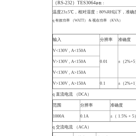
（RS-232）TES3064
：
参数
温度23±5℃，相对湿度：80%RH以下，准
q 有效功率 （WATT） & 视在功率 （KVA）
输入
分辨率
准确度
V<130V , A<150A
V>130V , A<150A
0.01
±（2%+
V<130V , A>150A
V>130V , A>150A
0.1
±（2%+
q 直流电流 （DCA）
范围
分辨率
准确度
1000A
0.1A
±（ 1.5% + 
q 交流电流 （ACA）