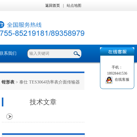
返回首页
|
站点地图
联系我们
手机：
18928441536
在线客服
>
钳形表
> 泰仕 TES3064功率表介面传输器
技术文章