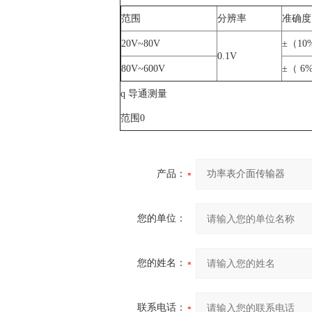
范围
分辨率
准确度
20V~80V
±（10
0.1V
80V~600V
±（ 6
q 导通测量
范围0
产品：
您的单位：
您的姓名：
联系电话：