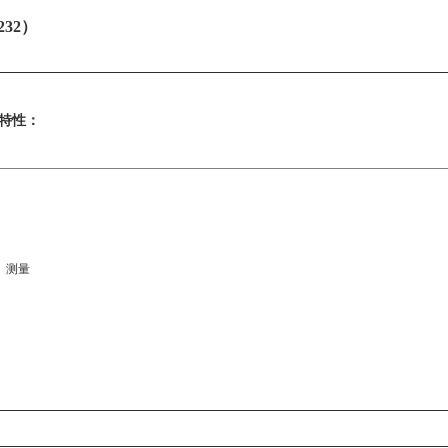
232）
特性：
）测量