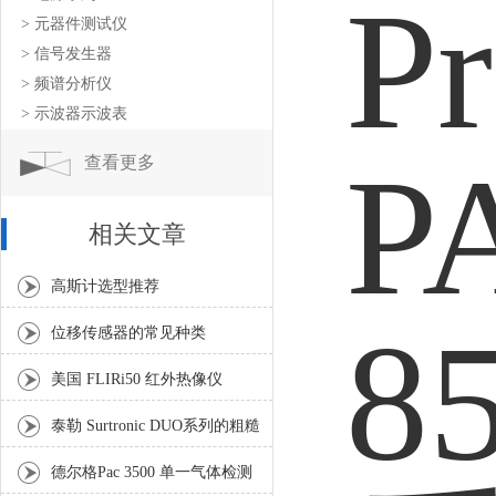
> 元器件测试仪
> 信号发生器
> 频谱分析仪
> 示波器示波表
查看更多
相关文章
高斯计选型推荐
位移传感器的常见种类
美国 FLIRi50 红外热像仪
泰勒 Surtronic DUO系列的粗糙
度仪具有哪些特点呢
德尔格Pac 3500 单一气体检测