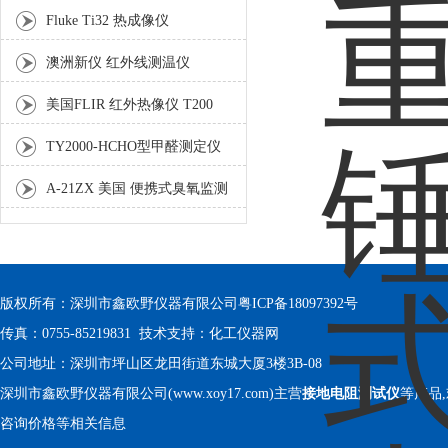
仪
Fluke Ti32 热成像仪
澳洲新仪 红外线测温仪
SIR200
美国FLIR 红外热像仪 T200
TY2000-HCHO型甲醛测定仪
A-21ZX 美国 便携式臭氧监测
器
版权所有：深圳市鑫欧野仪器有限公司
粤ICP备18097392号
传真：0755-85219831 技术支持：
化工仪器网
公司地址：深圳市坪山区龙田街道东城大厦3楼3B-08
深圳市鑫欧野仪器有限公司(www.xoy17.com)主营
接地电阻测试仪
等产品
咨询价格等相关信息