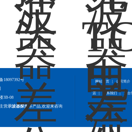
备18097392号
网站首页
|
公司简介
网
店
|
联系我们
|
后台
B-08
)主营
示波器探头
等产品,欢迎来咨询