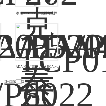
泰克 TCP0150 示波器电流探
头
ADA400A*泰克 ADA400A 示
探
波器差分前置放大器
跳转到第
页