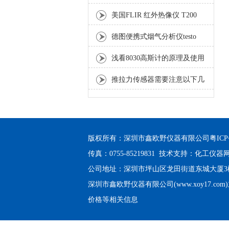
美国FLIR 红外热像仪 T200
德图便携式烟气分析仪testo
350加强型上市
浅看8030高斯计的原理及使用
方法
推拉力传感器需要注意以下几
点技巧
版权所有：深圳市鑫欧野仪器有限公司
粤ICP
传真：0755-85219831 技术支持：
化工仪器
公司地址：深圳市坪山区龙田街道东城大厦3楼3
深圳市鑫欧野仪器有限公司(www.xoy17.com
价格等相关信息