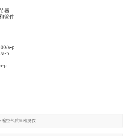
节器
件和管件
/a-p
a-p
-p