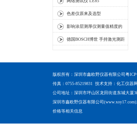
网络测试仪 LE85
色差仪原来及选型
影响涂层测厚仪测量值精度的
因素
德国BOSCH博世 手持激光测距
仪GLM150
版权所有：深圳市鑫欧野仪器有限公司
粤ICP
传真：0755-85219831 技术支持：
化工仪器
公司地址：深圳市坪山区龙田街道东城大厦3楼3
深圳市鑫欧野仪器有限公司(www.xoy17.com
价格等相关信息