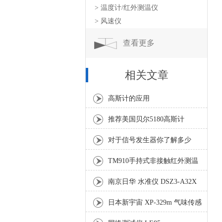
> 温度计/红外测温仪
> 风速仪
查看更多
相关文章
高斯计的应用
推荐美国贝尔5180高斯计
对于信号发生器你了解多少
呢？
TM910手持式非接触红外测温
仪
南京日华 水准仪 DSZ3-A32X
日本新宇宙 XP-329m 气味传感
器