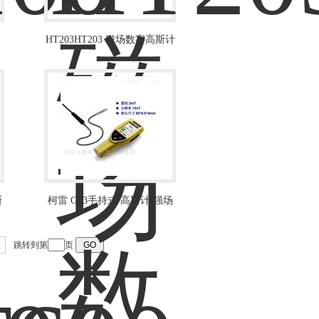
HT203HT203 磁场数字高斯计
斯
柯雷 G93手持式 高斯计 强场
仪
跳转到第
页