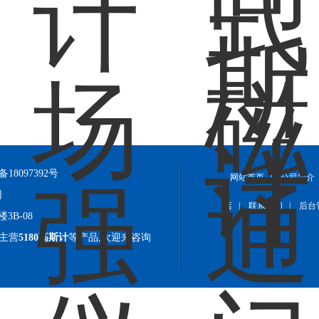
备18097392号
网站首页
|
公司简介
网
店
|
联系我们
|
后台
B-08
)主营
5180高斯计
等产品,欢迎来咨询