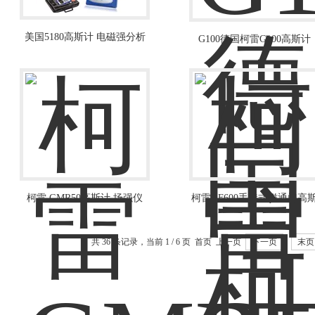
美国5180高斯计 电磁强分析
G100德国柯雷G100高斯计
仪
柯雷 GMR50高斯计 场强仪
柯雷GF600手持式磁通门高
计场强仪
共 36 条记录，当前 1 / 6 页 首页 上一页
下一页
末页