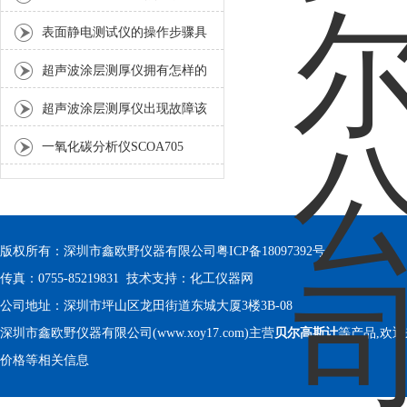
表面静电测试仪的操作步骤具
体是怎样的呢？
超声波涂层测厚仪拥有怎样的
功能呢？
超声波涂层测厚仪出现故障该
如何进行排除呢？
一氧化碳分析仪SCOA705
版权所有：深圳市鑫欧野仪器有限公司
粤ICP备18097392号
传真：0755-85219831 技术支持：
化工仪器网
公司地址：深圳市坪山区龙田街道东城大厦3楼3B-08
深圳市鑫欧野仪器有限公司(www.xoy17.com)主营
贝尔高斯计
等产品,欢
价格等相关信息