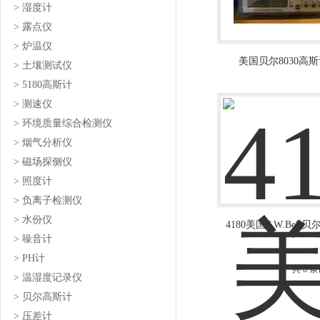
> 湿度计
> 露点仪
> 炉温仪
美国贝尔8030高
> 土壤测试仪
> 5180高斯计
> 测速仪
> 环境质量综合检测仪
> 烟气分析仪
> 磁场探侧仪
> 照度计
> 负离子检测仪
> 水份仪
4180美国F.W.Bell
> 噪音计
4180高斯计特斯
> PH计
共 8 
> 温湿度记录仪
> 贝尔高斯计
> 压差计