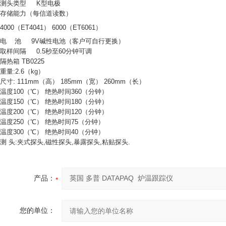
测头类型
K
型电极
存储能力（每信道读数）
4000
（
ET4041
）
6000
（
ET6061
）
电
池
9V
碱性电池
（
客户可自行更换
）
取样间隔
0.5
秒至
60
分钟可调
隔热箱
TB0225
重量
:2.6（kg）
尺寸
: 111mm（
高
） 185mm（
宽
） 260mm（
长
）
温度
100（
℃
）
绝热时间
360（
分钟
）
温度
150（
℃
）
绝热时间
180（
分钟
）
温度
200（
℃
）
绝热时间
120（
分钟
）
温度
250（
℃
）
绝热时间
75（
分钟
）
温度
300（
℃
）
绝热时间
40（
分钟
）
测
头
:
夹式探头
,
磁性探头
,
暴露探头
,
粘贴探头
.
产品：
您的单位：