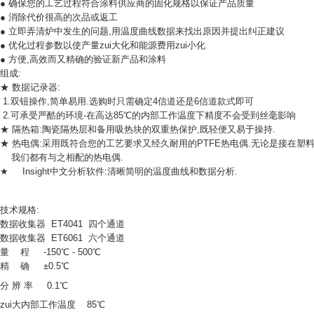
●
确保您的工艺过程符合涂料供应商的固化规格以保证产品质量
●
消除代价很高的次品或返工
●
立即弄清炉中发生的问题
,
用温度曲线数据来找出原因并提出纠正建议
●
优化过程参数以使产量zui大化和能源费用zui小化
●
方便
,
高效而又精确的验证新产品和涂料
组成
:
★
数据记录器
:
1.
双钮操作
,
简单易用
.
选购时只需确定
4
信道还是
6
信道款式即可
2.
可承受严酷的环境
-
在高达
85
℃的内部工作温度下精度不会受到丝毫影响
★
隔热箱
:
陶瓷隔热层和备用吸热块的双重热保护
,
既轻便又易于操持
.
★
热电偶
:
采用既符合您的工艺要求又经久耐用的
PTFE
热电偶
.
无论是接在塑
我们都有与之相配的热电偶
.
★
Insight
中文分析软件
:
清晰简明的温度曲线和数据分析
.
技术规格
:
数据收集器
ET4041
四个通道
数据收集器
ET6061
六个通道
量
程
-150
℃
- 500
℃
精
确
±
0.5
℃
分
辨
率
0.1
℃
zui大内部工作温度
85
℃