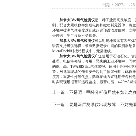
日期：2022-11-28
加拿大BW氧气检测仪
是一种工业用高灵敏度、
制，配合大规模数字集成电路和微功耗元器件，将空
环境中被测气体浓度达到或超过预设浓度值时，立即
受侵害，生产设备不受损失。
加拿大BW氧气检测仪
可以明确地显示有害气体的
语言支持可供选择，带有数据记录功能的探测器配备
MicroDockll对接站模块中，无需接线。
加拿大BW氧气检测仪
广泛使用于石油石化、食
处理、电信等领域，可用于恶劣的工业环境中，同时
的低、高、TWA和STEL气体警报。适用于各种环
警，对危险现场的作业安全起到了预警作用，此仪器
度高，重复性好等优点，防爆接线方式适用于各种危险
时实现现场报警和远程监控，报警功能，4-20mA
上一篇：
不是吧！甲醛分析仪居然有如此之
下一篇：
要是涂层测厚仪出现故障，不妨先